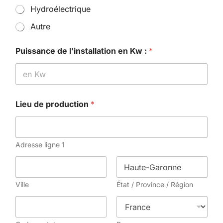
Hydroélectrique
Autre
d
Puissance de l'installation en Kw :
*
e
N
o
m
o
u
Lieu de production
*
Adresse ligne 1
Ville
État / Province / Région