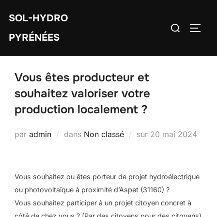
Aller
SOL-HYDRO
au
Rechercher :
PERM
contenu
PYRÉNÉES
Vous êtes producteur et
souhaitez valoriser votre
production localement ?
Publié
par
admin
dans
Non classé
sur
20 mai 2024
le
Vous souhaitez ou êtes porteur de projet hydroélectrique
ou photovoltaïque à proximité d’Aspet (31160) ?
Vous souhaitez participer à un projet citoyen concret à
côté de chez vous ? (Par des citoyens pour des citoyens)