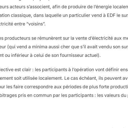
eurs acteurs s’associent, afin de produire de l’énergie locale
ion classique, dans laquelle un particulier vend à EDF le sur
ctricité entre “voisins”.
s producteurs se rémunèrent sur la vente d’électricité aux
eur (qui vend a minima aussi cher que s’il avait vendu son sur
 ou inférieur à celui de son fournisseur actuel).
ctive est clair : les participants à l’opération vont définir e
ment soit utilisée localement. Le cas échéant, ils peuvent avo
r les faire correspondre aux périodes de plus forte produc
itrages pris en commun par les participants : les valeurs du pr